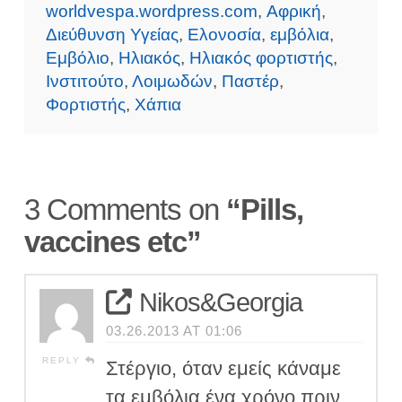
worldvespa.wordpress.com
,
Αφρική
,
Διεύθυνση Υγείας
,
Ελονοσία
,
εμβόλια
,
Εμβόλιο
,
Ηλιακός
,
Ηλιακός φορτιστής
,
Ινστιτούτο
,
Λοιμωδών
,
Παστέρ
,
Φορτιστής
,
Χάπια
3 Comments on
“Pills,
vaccines etc”
Nikos&Georgia
03.26.2013 AT 01:06
REPLY
Στέργιο, όταν εμείς κάναμε
τα εμβόλια ένα χρόνο πριν