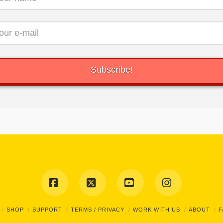
Facebook
X
YouTube
Instagram
SHOP
SUPPORT
TERMS / PRIVACY
WORK WITH US
ABOUT
F