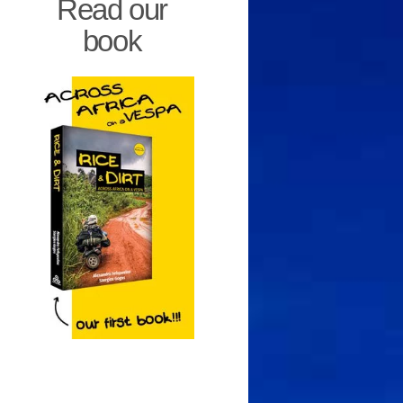
Read our
book