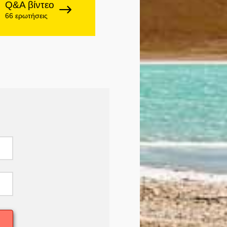
Q&A βίντεο
66 ερωτήσεις