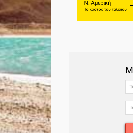
Ν. Αμερική
Το κόστος του ταξιδιού
Μ