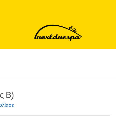
ς Β)
ολίασε