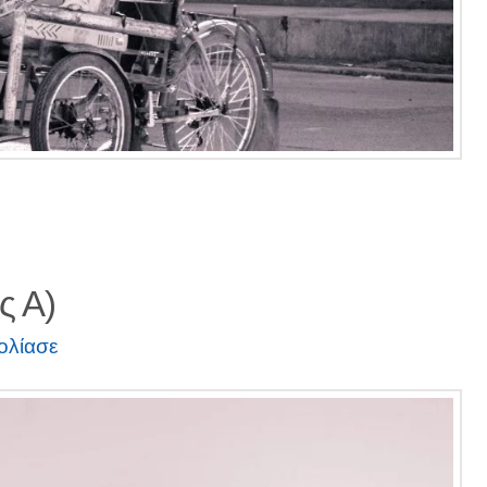
ς Α)
ολίασε