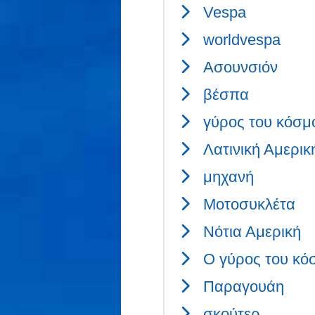
Vespa
worldvespa
Ασουνσιόν
βέσπα
γύρος του κόσμ
Λατινική Αμερικ
μηχανή
Μοτοσυκλέτα
Νότια Αμερική
Ο γύρος του κό
Παραγουάη
σκούτερ