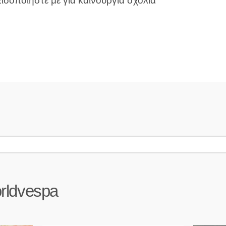
ιδοποιήστε με για καινούργια σχόλια
rldvespa