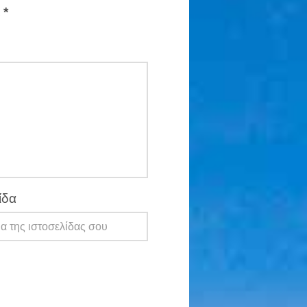
ε
*
ίδα