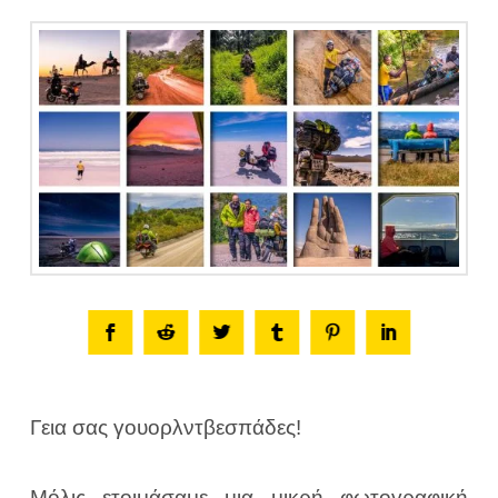
Γεια σας γουορλντβεσπάδες!
Μόλις ετοιμάσαμε μια μικρή φωτογραφική