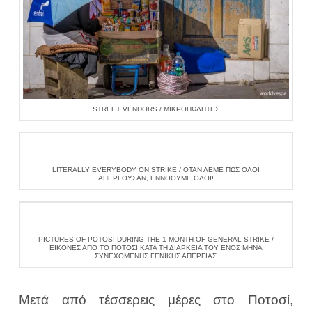
STREET VENDORS / ΜΙΚΡΟΠΩΛΗΤΈΣ
LITERALLY EVERYBODY ON STRIKE / ΌΤΑΝ ΛΈΜΕ ΠΩΣ ΌΛΟΙ
ΑΠΕΡΓΟΎΣΑΝ, ΕΝΝΟΟΎΜΕ ΟΛΟΙ!
PICTURES OF POTOSI DURING THE 1 MONTH OF GENERAL STRIKE /
ΕΙΚΌΝΕΣ ΑΠΌ ΤΟ ΠΟΤΟΣΊ ΚΑΤΆ ΤΗ ΔΙΆΡΚΕΙΑ ΤΟΥ ΕΝΌΣ ΜΉΝΑ
ΣΥΝΕΧΌΜΕΝΗΣ ΓΕΝΙΚΉΣ ΑΠΕΡΓΊΑΣ
Μετά από τέσσερεις μέρες στο Ποτοσί,