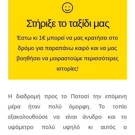
Κάνε μια μικρή
Στήριξε το ταξίδι μας
συνεισφορά
Έστω κι 1€ μπορεί να μας κρατήσει στο
Αν σου αρέσουν οι ιστορίες μας, οι
δρόμο για παραπάνω καιρό και να μας
φωτογραφίες και τα βίντεό μας, μπορείς
βοηθήσει να μοιραστούμε περισσότερες
να μας βοηθήσεις να συνεχίσουμε.
ιστορίες!
ΜΠΕΣ ΣΤΟ WORLDVESPA CREW!
Η διαδρομή προς το Ποτοσί την επόμενη
μέρα ήταν πολύ όμορφη. Το τοπίο
εξακολουθούσε να είναι άνυδρο και το
υψόμετρο πολύ υψηλό κι αυτός ο