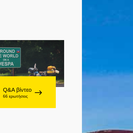
Q&A βίντεο
66 ερωτήσεις