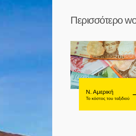
Περισσότερο wo
Ν. Αμερική
Το κόστος του ταξιδιού