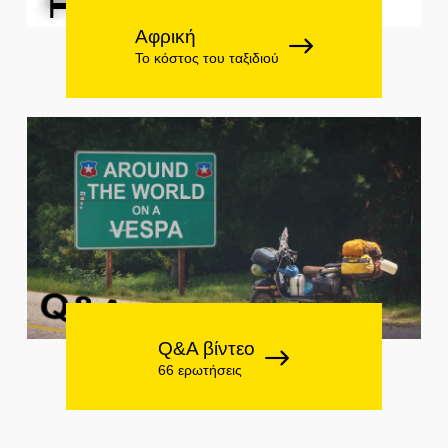
Αφρική
Το κόστος του ταξιδιού
Q&A βίντεο
66 ερωτήσεις