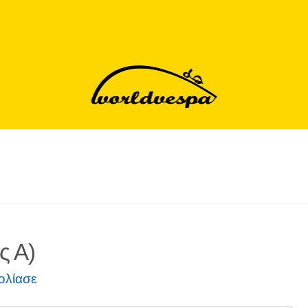
ς Α)
ολίασε