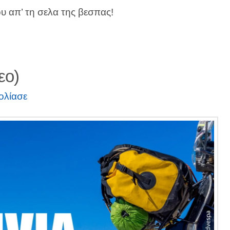
 απ’ τη σελα της βεσπας!
εο)
ολίασε