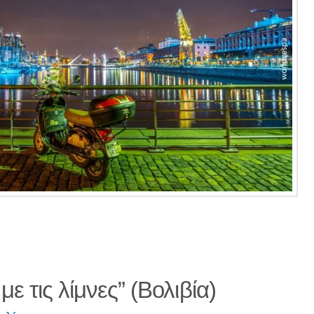
ε τις λίμνες” (Βολιβία)