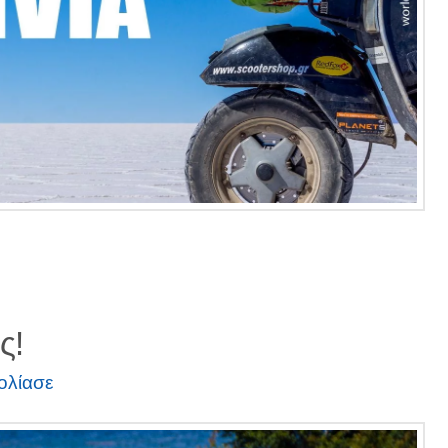
ς!
ολίασε