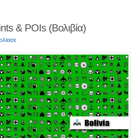
ts & POIs (Βολιβία)
ολίασε