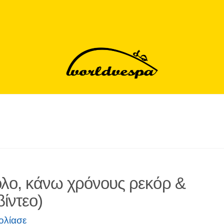
όλο, κάνω χρόνους ρεκόρ &
ίντεο)
ολίασε