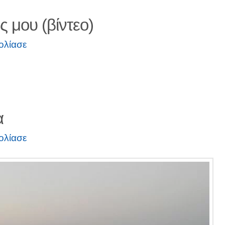
 μου (βίντεο)
ολίασε
α
ολίασε