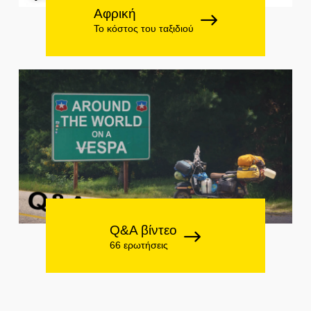
Αφρική
Το κόστος του ταξιδιού
Q&A βίντεο
66 ερωτήσεις