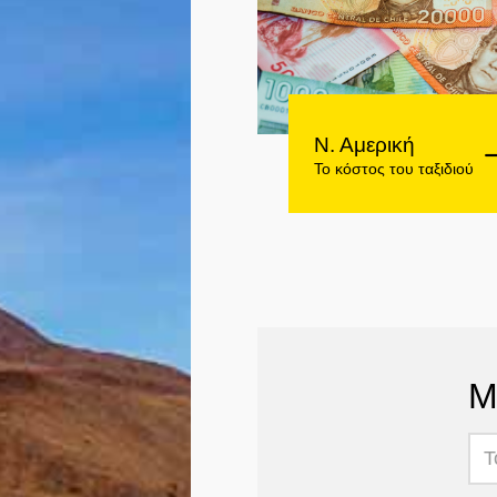
Ν. Αμερική
Το κόστος του ταξιδιού
Μ