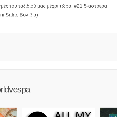
γμές του ταξιδιού μας μέχρι τώρα. #21 5-αστρερα
ni Salar, Βολιβία)
rldvespa