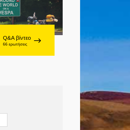
Q&A βίντεο
66 ερωτήσεις