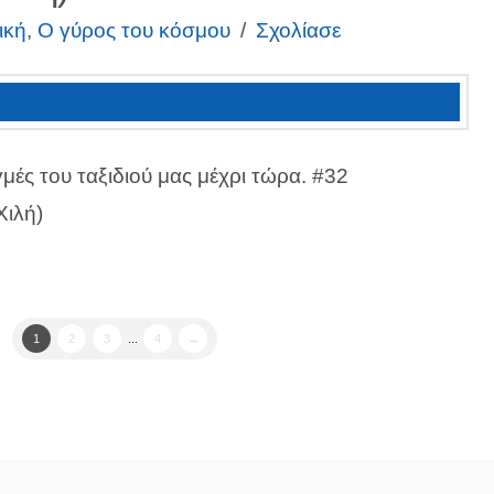
ική
,
Ο γύρος του κόσμου
Σχολίασε
γμές του ταξιδιού μας μέχρι τώρα. #32
Χιλή)
1
2
3
...
4
→