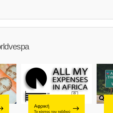
rldvespa
Αφρική
Το κόστος του ταξιδιού